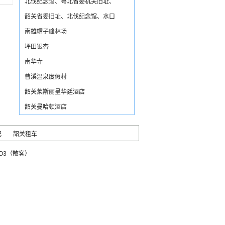
北伐纪念馆、粤北省委机关旧址、
韶关省委旧址、北伐纪念馆、水口
南雄帽子峰林场
坪田银杏
南华寺
曹溪温泉度假村
韶关莱斯丽呈华廷酒店
韶关曼哈顿酒店
记
韶关租车
3OO3（散客）