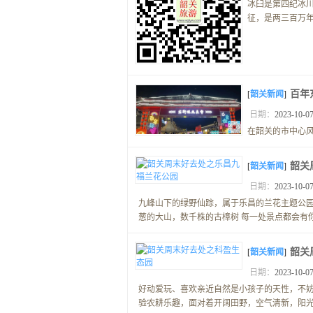
冰臼是第四纪冰
征，是两三百万年
百年
[
韶关新闻
]
日期：
2023-10-07
在韶关的市中心风
韶关
[
韶关新闻
]
日期：
2023-10-07
九峰山下的绿野仙踪，属于乐昌的兰花主题公
葱的大山，数千株的古樟树 每一处景点都会有你想
韶关
[
韶关新闻
]
日期：
2023-10-07
好动爱玩、喜欢亲近自然是小孩子的天性，不
验农耕乐趣，面对着开阔田野，空气清新，阳光、