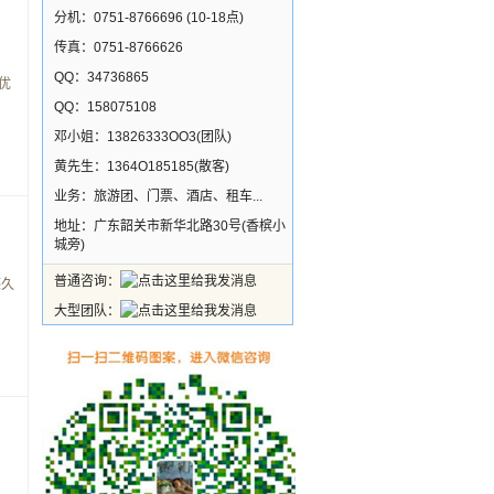
分机：0751-8766696 (10-18点)
传真：0751-8766626
QQ：34736865
优
QQ：158075108
邓小姐：13826333OO3(团队)
黄先生：1364O185185(散客)
业务：旅游团、门票、酒店、租车...
地址：广东韶关市新华北路30号(香槟小
城旁)
普通咨询：
悠久
大型团队：