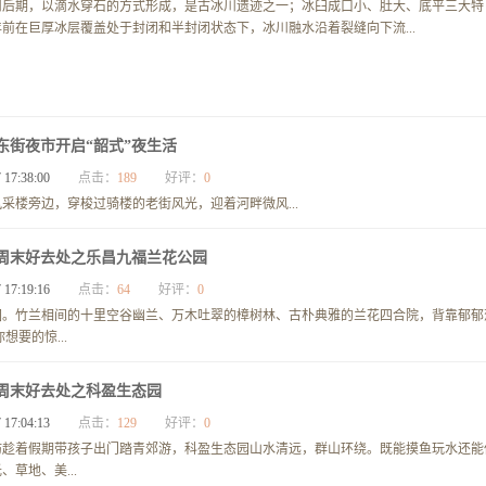
川后期，以滴水穿石的方式形成，是古冰川遗迹之一；冰臼成口小、肚大、底平三大特
前在巨厚冰层覆盖处于封闭和半封闭状态下，冰川融水沿着裂缝向下流...
东街夜市开启“韶式”夜生活
 17:38:00
点击：
189
好评：
0
采楼旁边，穿梭过骑楼的老街风光，迎着河畔微风...
周末好去处之乐昌九福兰花公园
 17:19:16
点击：
64
好评：
0
园。竹兰相间的十里空谷幽兰、万木吐翠的樟树林、古朴典雅的兰花四合院，背靠郁郁
要的惊...
周末好去处之科盈生态园
 17:04:13
点击：
129
好评：
0
妨趁着假期带孩子出门踏青郊游，科盈生态园山水清远，群山环绕。既能摸鱼玩水还能
草地、美...