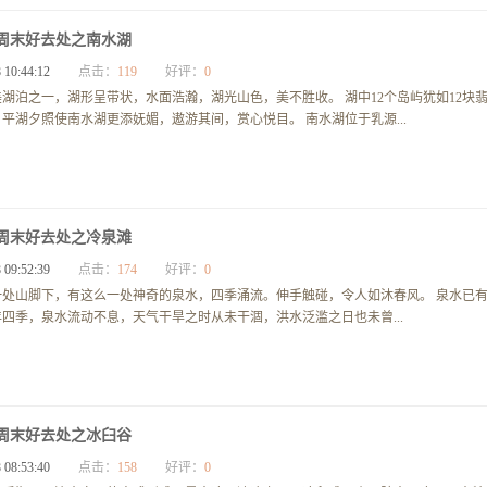
周末好去处之南水湖
 10:44:12
点击：
119
好评：
0
湖泊之一，湖形呈带状，水面浩瀚，湖光山色，美不胜收。 湖中12个岛屿犹如12块
平湖夕照使南水湖更添妩媚，遨游其间，赏心悦目。 南水湖位于乳源...
周末好去处之冷泉滩
 09:52:39
点击：
174
好评：
0
一处山脚下，有这么一处神奇的泉水，四季涌流。伸手触碰，令人如沐春风。 泉水已
四季，泉水流动不息，天气干旱之时从未干涸，洪水泛滥之日也未曾...
周末好去处之冰臼谷
 08:53:40
点击：
158
好评：
0