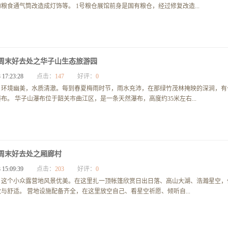
粮食通气筒改造成灯饰等。 1号粮仓展馆前身是国有粮仓，经过修复改造...
周末好去处之华子山生态旅游园
 17:23:28
点击：
147
好评：
0
，环境幽美，水质清澈。每到春夏梅雨时节，雨水充沛，在那绿竹茂林掩映的深涧，有
布。 华子山瀑布位于韶关市曲江区，是一条天然瀑布，高度约35米左右...
周末好去处之厢廊村
 15:09:39
点击：
203
好评：
0
，这个小众露营地风景优美。在这里扎一顶帐篷欣赏日出日落、高山大湖、浩瀚星空，
与舒适。 营地设施配备齐全，在这里放空自己、看星空祈愿、倾听自...