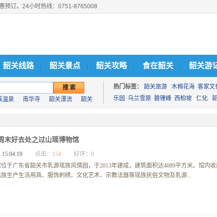
。24小时热线：0751-8765008
韶关线路
韶关景点
韶关攻略
食在韶关
韶关游
热门标签：
韶关旅游
木棉花海
客家文
乐园
乌兰雪原
磬锤峰
西柏坡
仁化
溪温泉
南华寺
韶关漂流
韶关
南岭
韶关翁源旅游
韶关天气
周末好去处之过山瑶博物馆
 15:04:19
点击：
154
好评：
0
位于广东省韶关市乳源瑶族风情园，于2013年建成，建筑面积达4089平方米。馆内收
族生产生活用具、服饰刺绣、文化艺术、宗教法器等瑶族民俗文物及乳源...