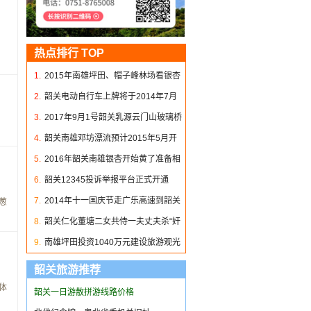
热点排行 TOP
1.
2015年南雄坪田、帽子峰林场看银杏
最佳时间
2.
韶关电动自行车上牌将于2014年7月
11日截止
3.
2017年9月1号韶关乳源云门山玻璃桥
正式开放
4.
韶关南雄邓坊漂流预计2015年5月开
漂
5.
2016年韶关南雄银杏开始黄了准备相
机扫黄吧
6.
韶关12345投诉举报平台正式开通
7.
2014年十一国庆节走广乐高速到韶关
葱
旅游
8.
韶关仁化董塘二女共侍一夫丈夫杀“奸
夫”
9.
南雄坪田投资1040万元建设旅游观光
韶关旅游推荐
体
韶关一日游散拼游线路价格