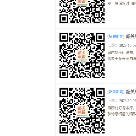
观，将储粮时用的
韶关
[
韶关新闻
]
日期：
2023-10-08
园内华子山瀑布
落差十多米高的瀑
韶关
[
韶关新闻
]
日期：
2023-10-08
厢廊村灯塔水库
验诗意栖居的精致