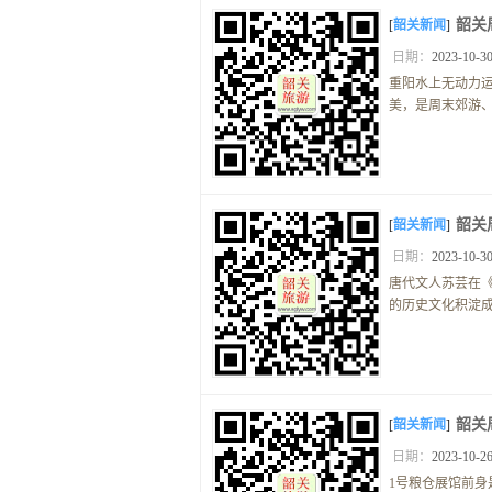
韶关
[
韶关新闻
]
日期：
2023-10-30
重阳水上无动力
美，是周末郊游、
韶关
[
韶关新闻
]
日期：
2023-10-30
唐代文人苏芸在
的历史文化积淀成
韶关
[
韶关新闻
]
日期：
2023-10-26
1号粮仓展馆前