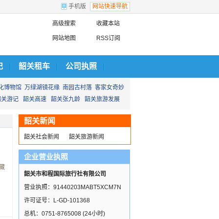
手机版
网站快速导航
韶关线路
高级搜索
收藏本站
周边线路
网站地图
RSS订阅
国内线路
景点门票
记
韶关租车
公司执照
酒店预订
旅游包车
化博物馆
万绿湖镜花缘
南园古村落
客家女奇妙
公司资质
韶关游记
韶关高速
韶关张九龄
韶关旅游发展
韶关新闻
韶关社会新闻
韶关旅游新闻
企业营业执照
藏
韶关市和程国际旅行社有限公司
营业执照：91440203MABT5XCM7N
许可证号：L-GD-101368
总机：0751-8765008 (24小时)