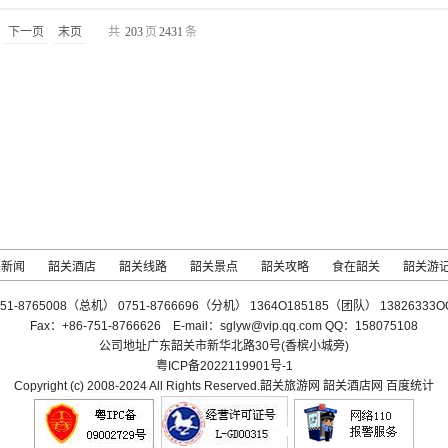
下一页
末页
共
203
页
2431
条
关新闻
韶关酒店
韶关线路
韶关景点
韶关攻略
食在韶关
韶关游
-751-8765008（总机） 0751-8766696（分机） 1364O185185（团队） 1382633
Fax：+86-751-8766626 E-mail：sglyw@vip.qq.com QQ：158075108
公司地址广东韶关市新华北路30号(香槟小城旁)
粤ICP备2022119901号-1
Copyright (c) 2008-2024 All Rights Reserved.韶关旅游网 韶关酒店网
百度统计