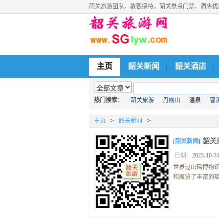
韶关旅游团队、散客接待，韶关景点门票、酒店优惠预订
主页
韶关新闻
韶关酒店
热门搜索：
韶关旅游
丹霞山
温泉
曹
漂流
主页
>
韶关新闻
>
韶关
[
韶关新闻
]
日期：
2023-10-31
世界过山瑶博物馆
和展览了丰富的瑶