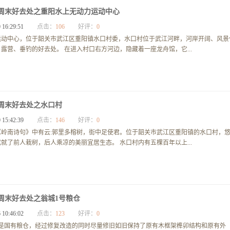
周末好去处之重阳水上无动力运动中心
 16:29:51
点击：
106
好评：
0
运动中心，位于韶关市武江区重阳镇水口村委，水口村位于武江河畔，河岸开阔、风景
露营、垂钓的好去处。 在进入村口右方河边，隐藏着一座龙舟馆，它...
周末好去处之水口村
 15:42:39
点击：
146
好评：
0
《岭南诗句》中有云:郭里多榕树，街中足使君。位于韶关市武江区重阳镇的水口村，
就了前人栽树，后人乘凉的美丽宜居生态。 水口村内有五棵百年以上...
周末好去处之翁城1号粮仓
 10:46:02
点击：
123
好评：
0
身是国有粮仓，经过修复改造的同时尽量修旧如旧保持了原有木框架榫卯结构和原有外