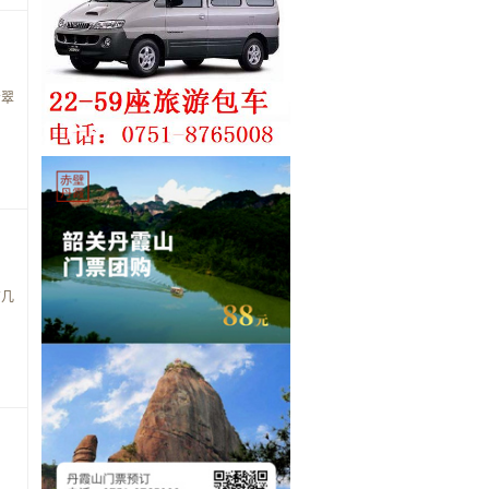
翡翠
有几